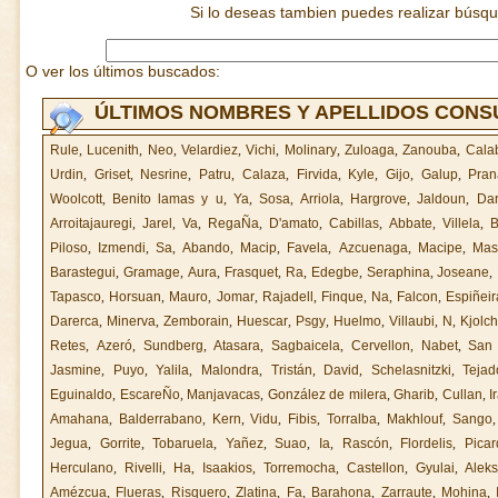
Si lo deseas tambien puedes realizar búsq
O ver los últimos buscados:
ÚLTIMOS NOMBRES Y APELLIDOS CON
Rule
,
Lucenith
,
Neo
,
Velardiez
,
Vichi
,
Molinary
,
Zuloaga
,
Zanouba
,
Cala
Urdin
,
Griset
,
Nesrine
,
Patru
,
Calaza
,
Firvida
,
Kyle
,
Gijo
,
Galup
,
Pran
Woolcott
,
Benito lamas y u
,
Ya
,
Sosa
,
Arriola
,
Hargrove
,
Jaldoun
,
Da
Arroitajauregi
,
Jarel
,
Va
,
RegaÑa
,
D'amato
,
Cabillas
,
Abbate
,
Villela
,
B
Piloso
,
Izmendi
,
Sa
,
Abando
,
Macip
,
Favela
,
Azcuenaga
,
Macipe
,
Mas
Barastegui
,
Gramage
,
Aura
,
Frasquet
,
Ra
,
Edegbe
,
Seraphina
,
Joseane
,
Tapasco
,
Horsuan
,
Mauro
,
Jomar
,
Rajadell
,
Finque
,
Na
,
Falcon
,
Espiñeir
Darerca
,
Minerva
,
Zemborain
,
Huescar
,
Psgy
,
Huelmo
,
Villaubi
,
N
,
Kjolc
Retes
,
Azeró
,
Sundberg
,
Atasara
,
Sagbaicela
,
Cervellon
,
Nabet
,
San 
Jasmine
,
Puyo
,
Yalila
,
Malondra
,
Tristán
,
David
,
Schelasnitzki
,
Tejad
Eguinaldo
,
EscareÑo
,
Manjavacas
,
González de milera
,
Gharib
,
Cullan
,
I
Amahana
,
Balderrabano
,
Kern
,
Vidu
,
Fibis
,
Torralba
,
Makhlouf
,
Sango
Jegua
,
Gorrite
,
Tobaruela
,
Yañez
,
Suao
,
Ia
,
Rascón
,
Flordelis
,
Picar
Herculano
,
Rivelli
,
Ha
,
Isaakios
,
Torremocha
,
Castellon
,
Gyulai
,
Aleks
Amézcua
,
Flueras
,
Risquero
,
Zlatina
,
Fa
,
Barahona
,
Zarraute
,
Mohina
,