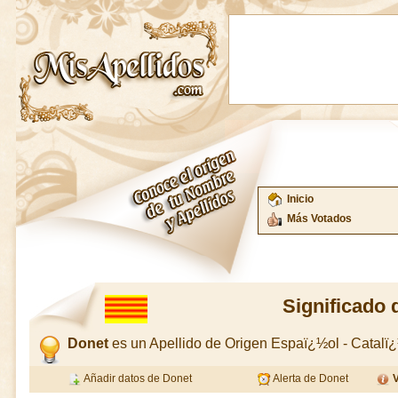
Inicio
Más Votados
Significado 
Donet
es un Apellido de Origen Espaï¿½ol - Catal
Añadir datos de Donet
Alerta de Donet
V