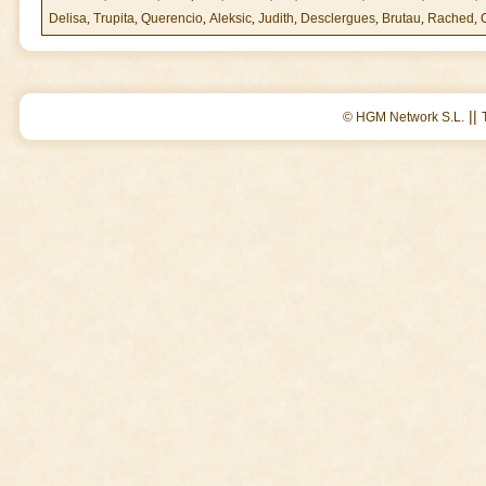
Delisa
,
Trupita
,
Querencio
,
Aleksic
,
Judith
,
Desclergues
,
Brutau
,
Rached
,
||
© HGM Network S.L.